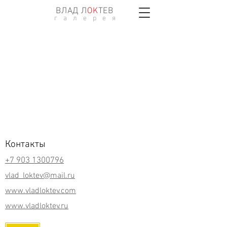
ВЛАД Л
ОK
ТЕВ
г а л е р е я
Контакты
+7 903 1300796
vlad_loktev@mail.ru
www.vladloktev.com
www.vladloktev.ru