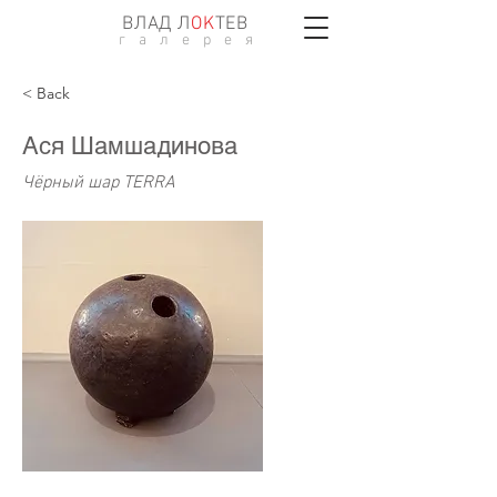
ВЛАД Л
ОK
ТЕВ
г а л е р е я
< Back
Ася Шамшадинова
Чёрный шар TERRA