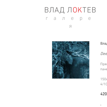
ВЛАД Л
ОK
ТЕВ
г а л е р е
я
Вла
Dee
Пря
пане
15
0
4/1
420
.