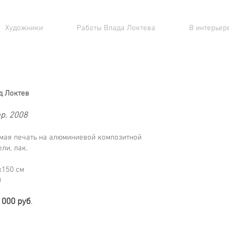
Художники
Работы Влада Локтева
В интерьере
д Локтев
p. 2008
мая печать на алюминиевой композитной
ли, лак.
х150 см
0
 000 р
уб
.