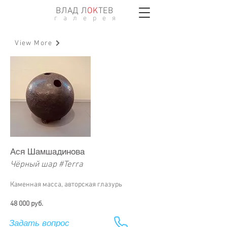
ВЛАД Л
ОK
ТЕВ
г а л е р е я
View More
Ася Шамшадинова
Чёрный шар #Terra
Каменная масса, авторская глазурь
48 000 руб.
Задать вопрос