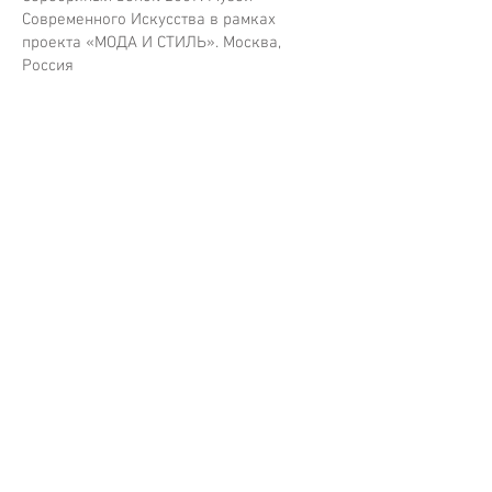
Современного Искусства в рамках
проекта «МОДА И СТИЛЬ». Москва,
Россия
Контакты
+7 903 1300796
vlad_loktev@mail.ru
www.vladloktev.com
www.vladloktev.ru
Социальные сети