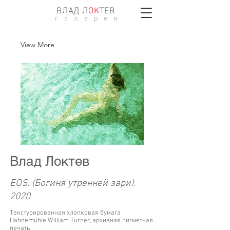
ВЛАД Л
ОK
ТЕВ
г а л е р е я
View More
Влад Локтев
EOS. (Богиня утренней зари).
2020
Текстурированная хлопковая бумага
Hahnemuhle William Turner, архивная пигметная
печать