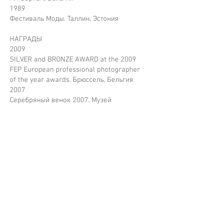
1989
Фестиваль Моды. Таллин, Эстония
НАГРАДЫ
2009
SILVER and BRONZE AWARD at the 2009
FEP European professional photographer
of the year awards. Брюссель, Бельгия
2007
Серебряный венок 2007. Музей
Современного Искусства в рамках
проекта «МОДА И СТИЛЬ». Москва,
Россия
Контакты
+7 903 1300796
vlad_loktev@mail.ru
www.vladloktev.com