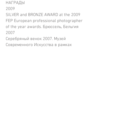
НАГРАДЫ
2009
SILVER and BRONZE AWARD at the 2009
FEP European professional photographer
of the year awards. Брюссель, Бельгия
2007
Серебряный венок 2007. Музей
Современного Искусства в рамках
проекта «МОДА И СТИЛЬ». Москва,
Россия
Контакты
+7 903 1300796
vlad_loktev@mail.ru
www.vladloktev.com
www.vladloktev.ru