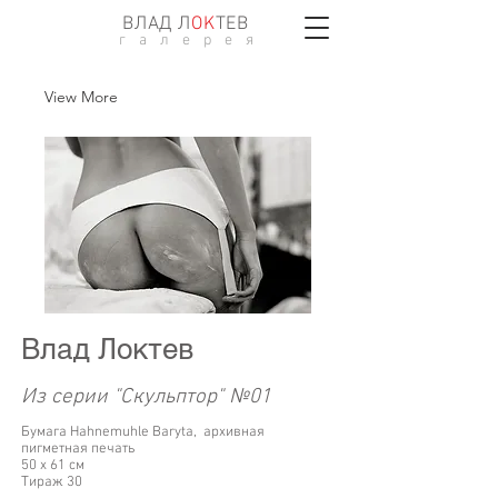
ВЛАД Л
ОK
ТЕВ
г а л е р е я
View More
Влад Локтев
Из серии "Скульптор" №01
Бумага Hahnemuhle Baryta, архивная
пигметная печать
50 х 61 см
Тираж 30