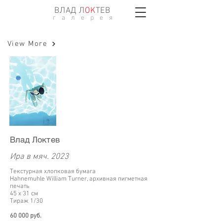
ВЛАД Л
ОK
ТЕВ
г а л е р е я
View More
Влад Локтев
Ира в мяч. 2023
Текстурная хлопковая бумага
Hahnemuhle William Turner, архивная пигметная
печать
45 х 31 см
Тираж 1/30
60 000 руб.