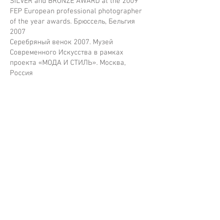
SILVER and BRONZE AWARD at the 2009
FEP European professional photographer
of the year awards. Брюссель, Бельгия
2007
Серебряный венок 2007. Музей
Современного Искусства в рамках
проекта «МОДА И СТИЛЬ». Москва,
Россия
Контакты
+7 903 1300796
vlad_loktev@mail.ru
www.vladloktev.com
www.vladloktev.ru