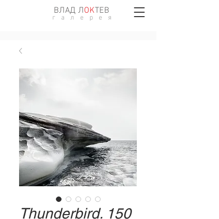
ВЛАД Л
ОK
ТЕВ
г а л е р е я
Thunderbird. 150