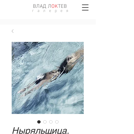
ВЛАД Л
ОK
ТЕВ
г а л е р е я
Ныряльщица.