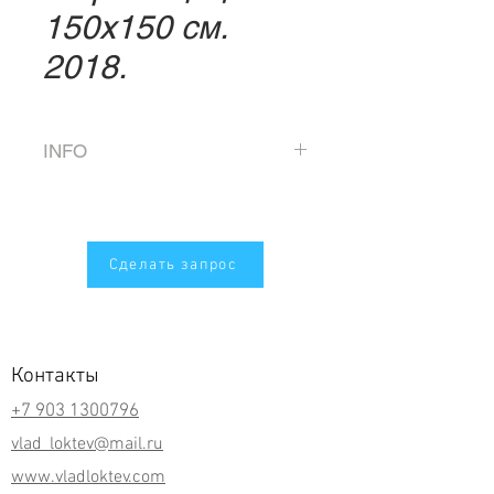
150х150 см.
2018.
INFO
Panel from two parts, 150 x 150
x 3,5 cm.
The uv-print under a varnish.
Сделать запрос
The edition of 10.
Панно из двух частей, 150 х
150 x 3,5 см, uv-печать под
Контакты
лаком.
+7 903 1300796
Тир. 10 экз.
vlad_loktev@mail.ru
www.vladloktev.com