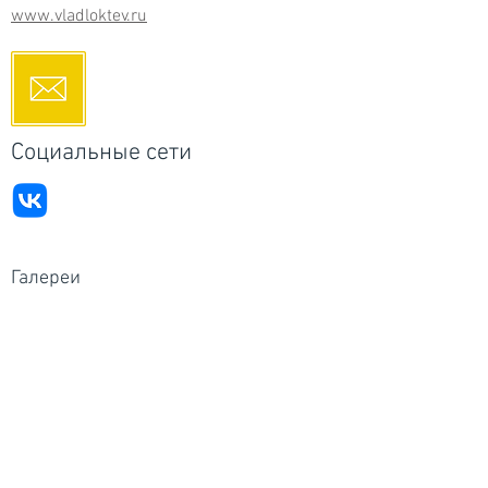
www.vladloktev.ru
Социальные сети
Галереи
Россия - RuArts галерея