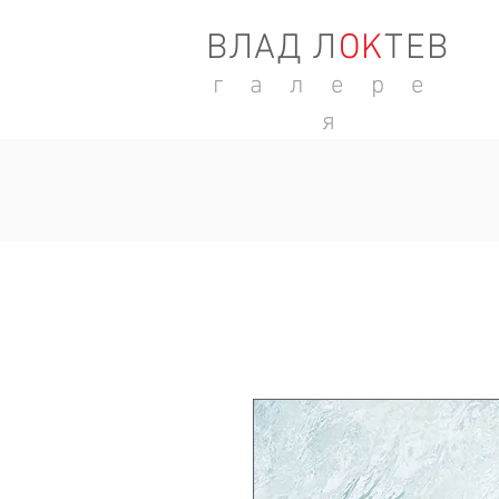
ВЛАД Л
ОK
ТЕВ
г а л е р е
я