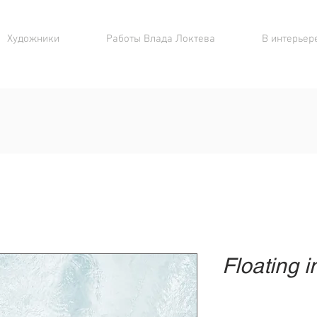
Художники
Работы Влада Локтева
В интерьере
Floating 