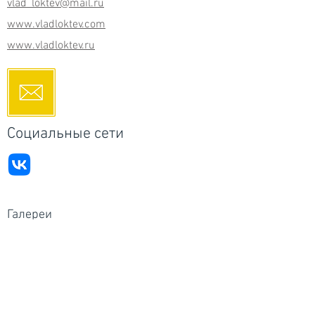
vlad_loktev@mail.ru
www.vladloktev.com
www.vladloktev.ru
Социальные сети
Галереи
Россия - RuArts галерея