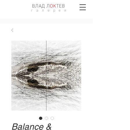
ВЛАД Л
ОK
ТЕВ
г а л е р е я
Balance &