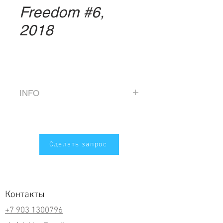
Freedom #6,
2018
INFO
Direct printing on aluminum
composite panel, varnish
Size 150 x 150 cm
Сделать запрос
Edition of 5
This artwork is also available in
120 x 120 cm,
Контакты
Edition of 5
+7 903 1300796