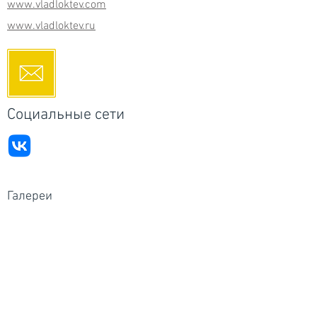
www.vladloktev.com
www.vladloktev.ru
Социальные сети
Галереи
Россия - RuArts галерея