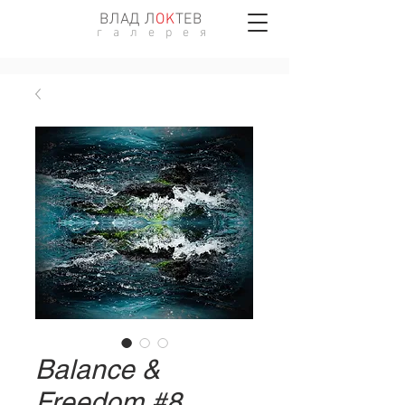
ВЛАД Л
ОK
ТЕВ
г а л е р е я
Balance &
Freedom #8,