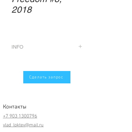
2018
INFO
Direct printing on aluminum
composite panel, varnish
Size 133 x 150 cm
Сделать запрос
Edition of 5
Контакты
+7 903 1300796
vlad_loktev@mail.ru