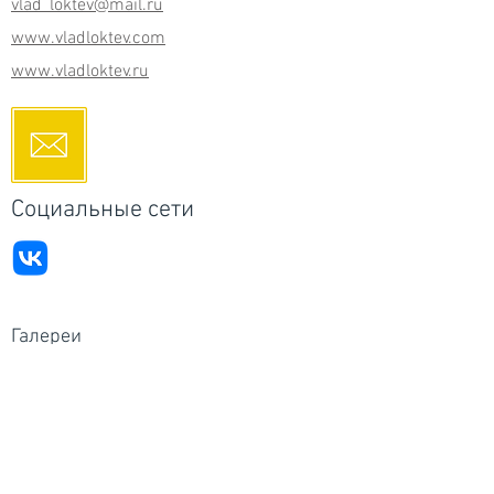
vlad_loktev@mail.ru
www.vladloktev.com
www.vladloktev.ru
Социальные сети
Галереи
Россия - RuArts галерея