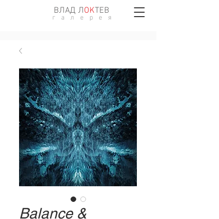
ВЛАД Л
ОK
ТЕВ
г а л е р е я
Balance &