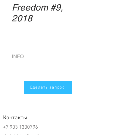
Freedom #9,
2018
INFO
Direct printing on aluminum
composite panel, varnish
Size 120 x 120 cm
Сделать запрос
Edition of 5
Контакты
+7 903 1300796