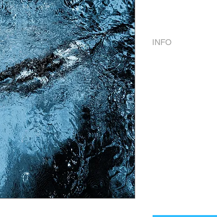
INFO
Panel from two pa
The uv-print under
Панно из двух ча
uv-печать под ла
Тир. 10 экз.