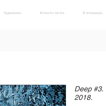
Художники
Artworks series
В интерьере..
Deep #3. 
2018.