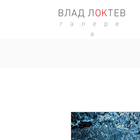
ВЛАД Л
ОK
ТЕВ
г а л е р е
я