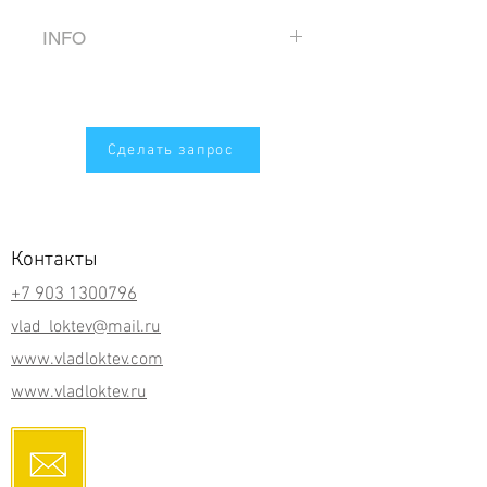
INFO
Direct printing on aluminum
composite panel, varnish, frame
Size 180 x 120 cm / 141 x 191,5
Сделать запрос
cm
Edition of 5
Контакты
+7 903 1300796
vlad_loktev@mail.ru
www.vladloktev.com
www.vladloktev.ru