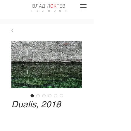
ВЛАД Л
ОK
ТЕВ
г а л е р е я
Dualis, 2018