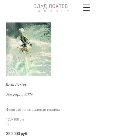
ВЛАД Л
ОK
ТЕВ
г а л е р е я
Влад Локтев
Бегущая, 2024
Фотография, смешанная техника
120х100
см
1/5
350 000 р
уб
.