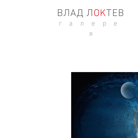
ВЛАД Л
ОK
ТЕВ
г а л е р е
я