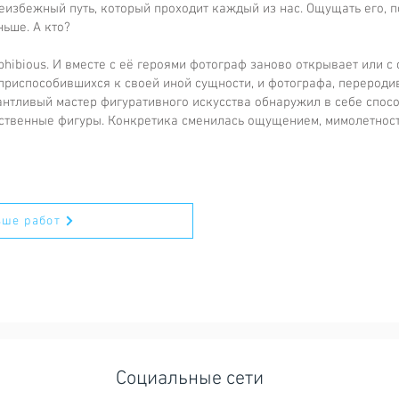
збежный путь, который проходит каждый из нас. Ощущать его, по
аньше. А кто?
hibious. И вместе с её героями фотограф заново открывает или с 
приспособившихся к своей иной сущности, и фотографа, перероди
антливый мастер фигуративного искусства обнаружил в себе спосо
ственные фигуры. Конкретика сменилась ощущением, мимолетност
ьше работ
Социальные сети