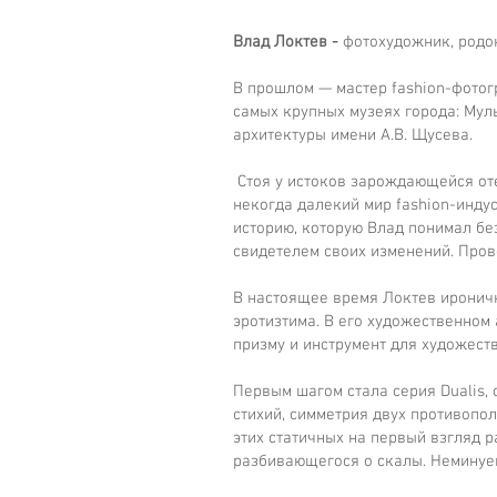
Влад Локтев -
фотохудожник, родо
В прошлом — мастер fashion-фотог
самых крупных музеях города: Мул
архитектуры имени А.В. Щусева.
Стоя у истоков зарождающейся оте
некогда далекий мир fashion-инду
историю, которую Влад понимал без
свидетелем своих изменений. Про
В настоящее время Локтев ироничн
эротизтима. В его художественном
призму и инструмент для художест
Первым шагом стала серия Dualis,
стихий, симметрия двух противопо
этих статичных на первый взгляд р
разбивающегося о скалы. Неминуе