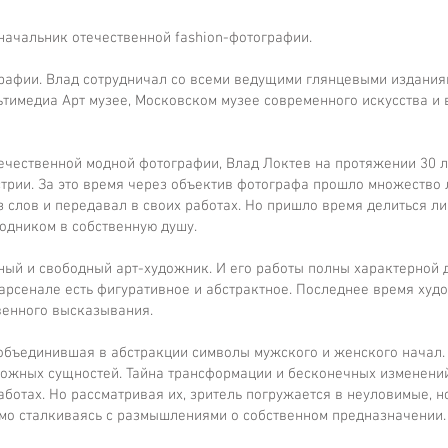
начальник отечественной fashion-фотографии.
рафии. Влад сотрудничал со всеми ведущими глянцевыми изданиям
ьтимедиа Арт музее, Московском музее современного искусства и 
чественной модной фотографии, Влад Локтев на протяжении 30 л
стрии. За это время через объектив фотографа прошло множество
 слов и передавал в своих работах. Но пришло время делиться лич
водником в собственную душу.
ый и свободный арт-художник. И его работы полны характерной д
 арсенале есть фигуративное и абстрактное. Последнее время худ
венного высказывания.
 объединившая в абстракции символы мужского и женского начал.
ложных сущностей. Тайна трансформации и бесконечных изменений,
аботах. Но рассматривая их, зритель погружается в неуловимые, 
мо сталкиваясь с размышлениями о собственном предназначении