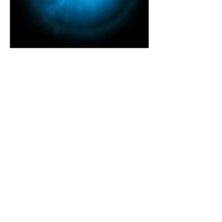
Влад Локтев
РОЖДЕНИЕ СИНИЙ ЗВЕЗДЫ, 2019
С-принт, инсталяция на алюминиевую
композитную панель. и акриловое стекло
145 x 145 cм
Тираж 7
Смотреть другие серии
Контакты
+7 903 1300796
vlad_loktev@mail.ru