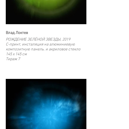
Влад Локтев
РОЖДЕНИЕ ЗЕЛЁНОЙ ЗВЕЗДЫ, 2019
С-принт, инсталяция на алюминиевую
композитную панель. и акриловое стекло
145 x 145 cм
Тираж 7