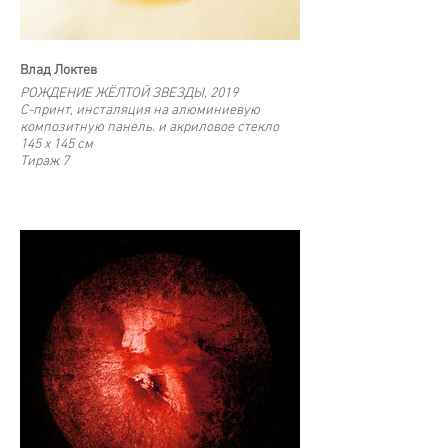
Влад Локтев
РОЖДЕНИЕ ЖЁЛТОЙ ЗВЕЗДЫ, 2019
С-принт, инсталяция на алюминиевую
композитную панель. и акриловое стекло
145 x 145 cм
Тираж 7