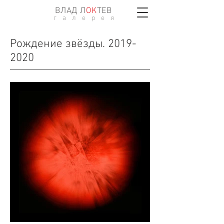
ВЛАД Л
ОK
ТЕВ
г а л е р е я
Рождение звёзды.
2019-
2020