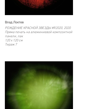
Влад Локтев
РОЖДЕНИЕ КРАСНОЙ ЗВЕЗДЫ #R2020, 2020
Пряма печать на алюминиевой композитной
панели, лак
120 x 120 cм
Тираж 7
60 х 60 см
Тираж 15