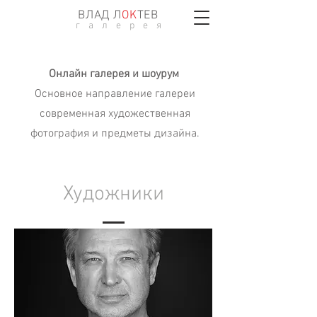
ВЛАД Л
ОK
ТЕВ
г а л е р е я
Онлайн галерея и шоурум
Основное направление галереи
современная художественная
фотография и предметы дизайна.
Художники