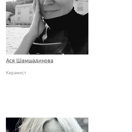
Ася Шамшадинова
Керамист