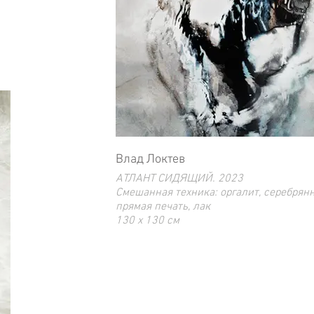
Влад Локтев
АТЛАНТ СИДЯЩИЙ. 2023
Смешанная техника: оргалит, серебрянная поталь,
прямая печать, лак
130 x 130 cм
Ограниченный тираж 3 экз.
Эта работа также есть в размере 60 х 6