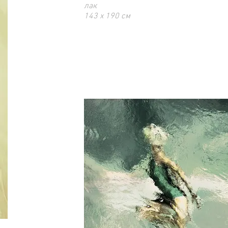
лак
143 x 190 см
Ограниченный тираж 5 экз.
Эта работа также есть в размере 60 х 4
с тиражом 15 экз.