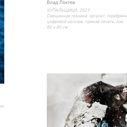
Влад Локтев
КУПАЛЬЩИЦА. 2023
Смешанная техника: оргалит, серебрянная поталь,
цифровой коллаж, прямая печать, лак
80 x 80 cм
Ограниченный тираж 10 экз.
и,