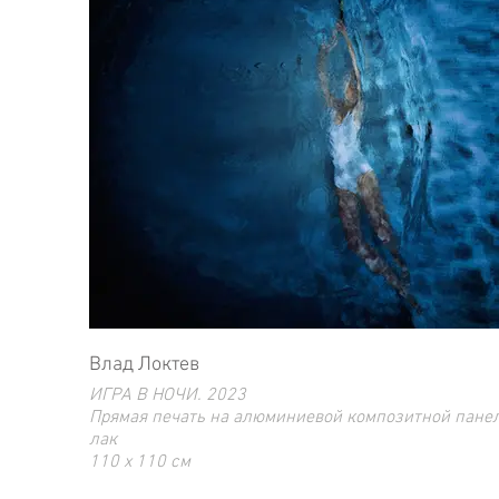
Влад Локтев
ИГРА В НОЧИ. 2023
Прямая печать на алюминиевой композитной панел
лак
110 x 110 cм
Ограниченный тираж 10 экз.