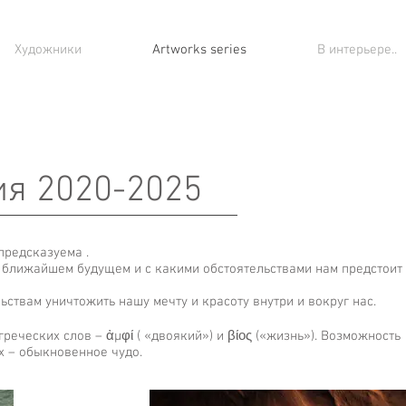
Художники
Artworks series
В интерьере..
ия 2020-2025
епредсказуема .
в ближайшем будущем и с какими обстоятельствами нам предстоит
ьствам уничтожить нашу мечту и красоту внутри и вокруг нас.
греческих слов – ἀμφί ( «двоякий») и βίος («жизнь»). Возможность
х – обыкновенное чудо.