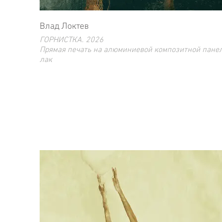
Влад Локтев
ГОРНИСТКА. 2026
Прямая печать на алюминиевой композитной панел
лак
140 x 112 см ( 127 х 100 см изображение)
Ограниченный тираж 10 экз.
.