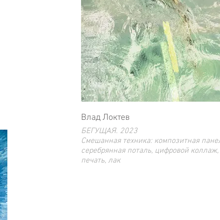
Влад Локтев
БЕГУЩАЯ. 2023
Смешанная техника: композитная пане
серебрянная поталь, цифровой коллаж,
печать, лак
120 x 100 cm
Ограниченный тираж 5 экз.
Эта работа также есть в размере 60 х 5
ограниченным тиражом 15 экз.