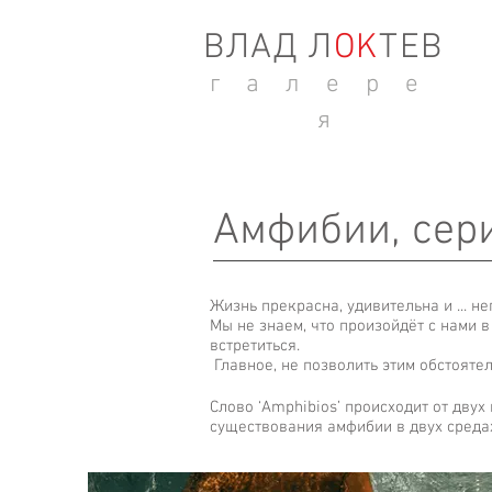
ВЛАД Л
ОK
ТЕВ
г а л е р е
я
Амфибии, сер
Жизнь прекрасна, удивительна и ... н
Мы не знаем, что произойдёт с нами 
встретиться.
Главное, не позволить этим обстоятел
Слово ‘Amphibios’ происходит от двух 
существования амфибии в двух среда