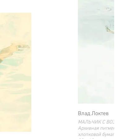
Влад Локтев
МАЛЬЧИК С ВОЗДУШНЫМ 
Архивная пигментная печат
хлопковой бумаге.