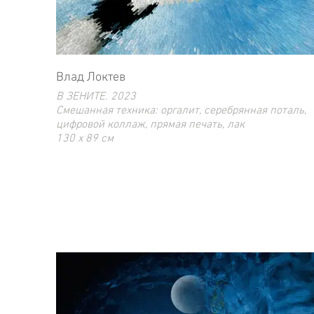
Влад Локтев
В ЗЕНИТЕ. 2023
Смешанная техника: оргалит, серебрянная поталь,
цифровой коллаж, прямая печать, лак
130 x 89 cм
Ограниченный тираж 10 экз.
Эта работа также есть в размере 41 х 60 см
ограниченным тиражом 10 экз.