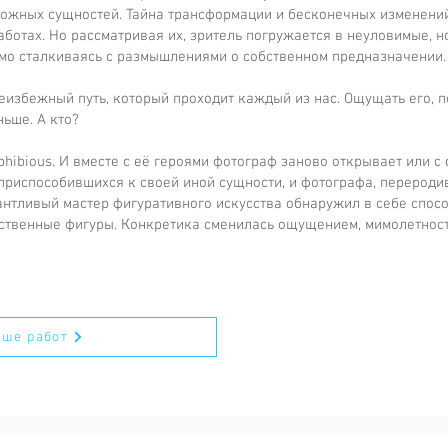
ложных сущностей. Тайна трансформации и бесконечных изменений,
аботах. Но рассматривая их, зритель погружается в неуловимые, 
мо сталкиваясь с размышлениями о собственном предназначении
збежный путь, который проходит каждый из нас. Ощущать его, по
аньше. А кто?
hibious. И вместе с её героями фотограф заново открывает или с 
приспособившихся к своей иной сущности, и фотографа, перероди
антливый мастер фигуративного искусства обнаружил в себе спосо
ственные фигуры. Конкретика сменилась ощущением, мимолетност
ьше работ