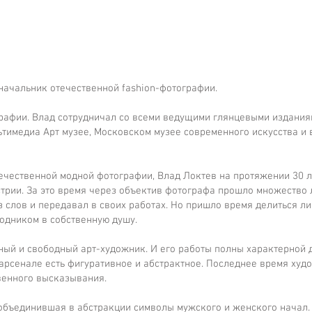
начальник отечественной fashion-фотографии.
рафии. Влад сотрудничал со всеми ведущими глянцевыми изданиям
ьтимедиа Арт музее, Московском музее современного искусства и 
чественной модной фотографии, Влад Локтев на протяжении 30 л
стрии. За это время через объектив фотографа прошло множество
 слов и передавал в своих работах. Но пришло время делиться лич
водником в собственную душу.
ый и свободный арт-художник. И его работы полны характерной д
 арсенале есть фигуративное и абстрактное. Последнее время худ
венного высказывания.
 объединившая в абстракции символы мужского и женского начал.