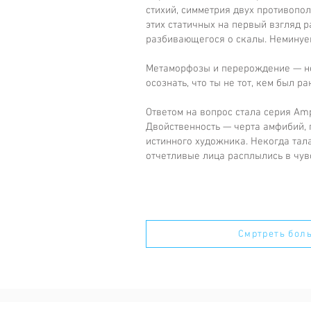
стихий, симметрия двух противопо
этих статичных на первый взгляд р
разбивающегося о скалы. Неминуе
Метаморфозы и перерождение — неи
осознать, что ты не тот, кем был р
Ответом на вопрос стала серия Amp
Двойственность — черта амфибий, 
истинного художника. Некогда тал
отчетливые лица расплылись в чув
Смртреть бол