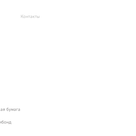
Контакты
вая бумага
дибонд