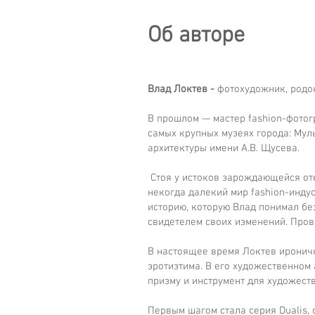
Об авторе
Влад Локтев -
фотохудожник, родо
В прошлом — мастер fashion-фотог
самых крупных музеях города: Мул
архитектуры имени А.В. Щусева.
Стоя у истоков зарождающейся оте
некогда далекий мир fashion-инду
историю, которую Влад понимал без
свидетелем своих изменений. Про
В настоящее время Локтев ироничн
эротизтима. В его художественном
призму и инструмент для художест
Первым шагом стала серия Dualis,