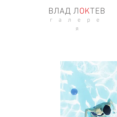
ВЛАД Л
ОK
ТЕВ
г а л е р е
я