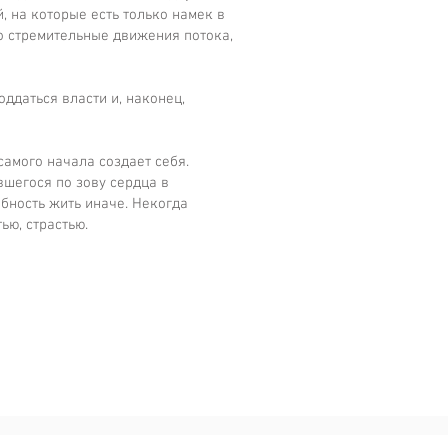
 на которые есть только намек в
но стремительные движения потока,
.
ддаться власти и, наконец,
самого начала создает себя.
вшегося по зову сердца в
бность жить иначе. Некогда
ью, страстью.