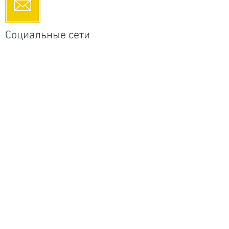
Социальные сети
Галереи
Россия - RuArts галерея