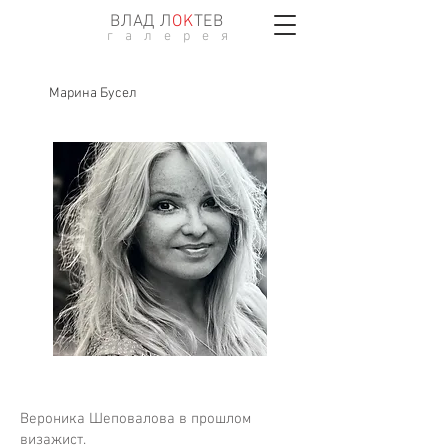
ВЛАД Л
ОK
ТЕВ
г а л е р е я
Марина Бусел
Вероника Шеповалова в прошлом
визажист.