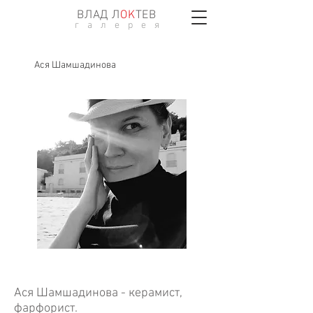
ВЛАД Л
ОK
ТЕВ
г а л е р е я
Ася Шамшадинова
Ася Шамшадинова - керамист,
фарфорист.