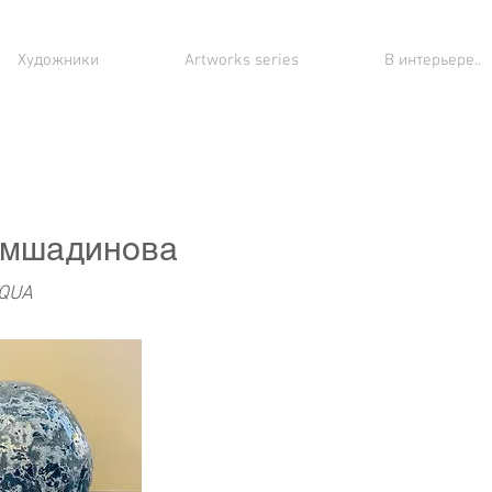
Художники
Artworks series
В интерьере..
амшадинова
AQUA