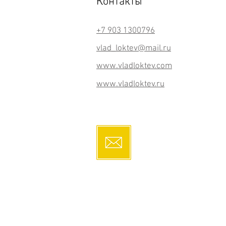
Контакты
+7 903 1300796
vlad_loktev@mail.ru
www.vladloktev.com
www.vladloktev.ru