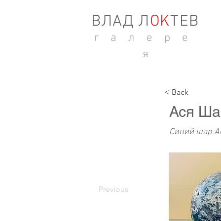
ВЛАД Л
ОK
ТЕВ
г а л е р е
я
< Back
Ася Ш
Синий шар 
Previous