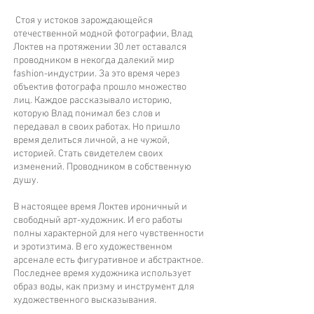
Стоя у истоков зарождающейся
отечественной модной фотографии, Влад
Локтев на протяжении 30 лет оставался
проводником в некогда далекий мир
fashion-индустрии. За это время через
объектив фотографа прошло множество
лиц. Каждое рассказывало историю,
которую Влад понимал без слов и
передавал в своих работах. Но пришло
время делиться личной, а не чужой,
историей. Стать свидетелем своих
изменений. Проводником в собственную
душу.
В настоящее время Локтев ироничный и
свободный арт-художник. И его работы
полны характерной для него чувственности
и эротизтима. В его художественном
арсенале есть фигуративное и абстрактное.
Последнее время художника использует
образ воды, как призму и инструмент для
художественного высказывания.