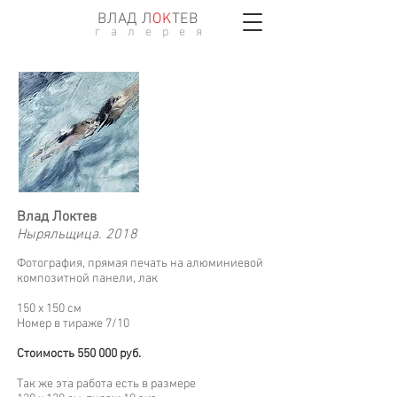
ВЛАД Л
ОK
ТЕВ
г а л е р е я
Влад Локтев
Ныряльщица. 2018
Фотография, прямая печать на алюминиевой
композитной панели, лак
150 х 150 см
Номер в тираже 7/10
Стоимость 550 000 руб.
Так же эта работа есть в размере