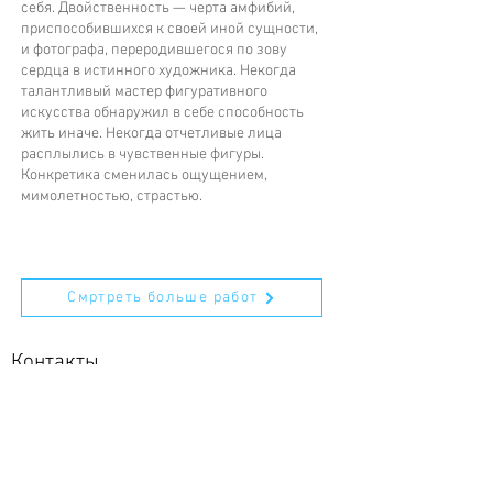
себя. Двойственность — черта амфибий,
приспособившихся к своей иной сущности,
и фотографа, переродившегося по зову
сердца в истинного художника. Некогда
талантливый мастер фигуративного
искусства обнаружил в себе способность
жить иначе. Некогда отчетливые лица
расплылись в чувственные фигуры.
Конкретика сменилась ощущением,
мимолетностью, страстью.
Смртреть больше работ
Контакты
+7 903 1300796
vlad_loktev@mail.ru
www.vladloktev.com