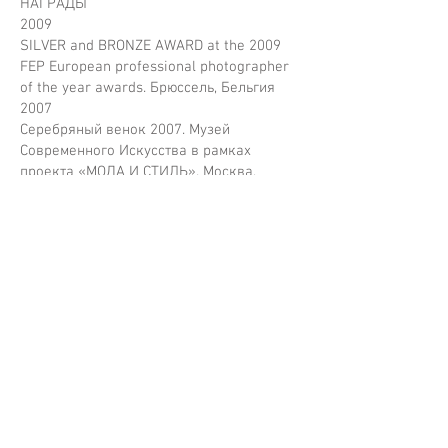
НАГРАДЫ
2009
SILVER and BRONZE AWARD at the 2009
FEP European professional photographer
of the year awards. Брюссель, Бельгия
2007
Серебряный венок 2007. Музей
Современного Искусства в рамках
проекта «МОДА И СТИЛЬ». Москва,
Россия
Контакты
+7 903 1300796
vlad_loktev@mail.ru
www.vladloktev.com
www.vladloktev.ru