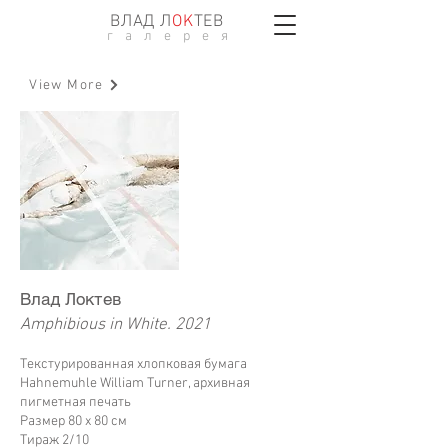
ВЛАД Л
ОK
ТЕВ
г а л е р е я
View More
Влад Локтев
Amphibious in White. 2021
Текстурированная хлопковая бумага
Hahnemuhle William Turner, архивная
пигметная печать
Размер 80 х 80 см
Тираж 2/10