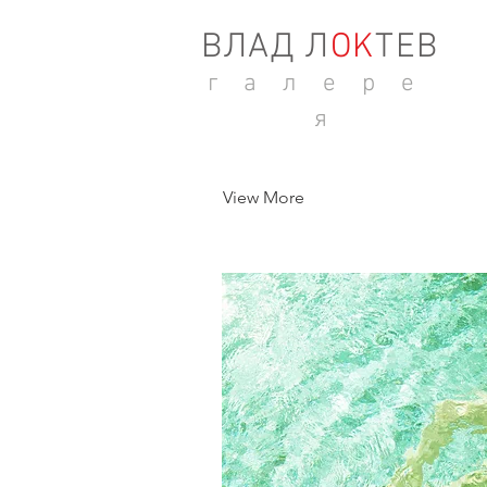
ВЛАД Л
ОK
ТЕВ
г а л е р е
я
View More