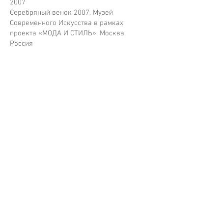
2007
Серебряный венок 2007. Музей
Современного Искусства в рамках
проекта «МОДА И СТИЛЬ». Москва,
Россия
Контакты
+7 903 1300796
vlad_loktev@mail.ru
www.vladloktev.com
www.vladloktev.ru