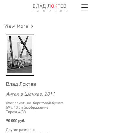
ВЛАД Л
ОK
ТЕВ
г а л е р е я
View More
Влад Локтев
Ангел в Шанхае. 2011
Фотопечать на баритовой бумаге
59 х 40 см (изображение)
Тираж 4/30
90 000 руб.
Другие размеры: