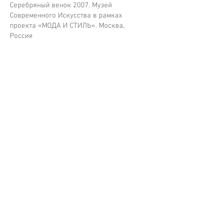
Серебряный венок 2007. Музей
Современного Искусства в рамках
проекта «МОДА И СТИЛЬ». Москва,
Россия
Контакты
+7 903 1300796
vlad_loktev@mail.ru
www.vladloktev.com
www.vladloktev.ru
Социальные сети