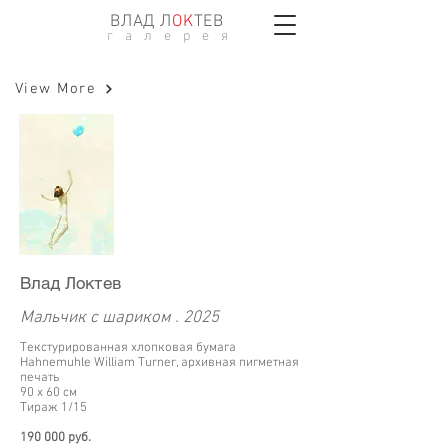
ВЛАД Л
ОK
ТЕВ
г а л е р е я
View More
Влад Локтев
Мальчик с шариком . 2025
Текстурированная хлопковая бумага
Hahnemuhle William Turner, архивная пигметная
печать
90 х 60 см
Тираж 1/15
190 000 руб.