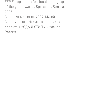
FEP European professional photographer
of the year awards. Брюссель, Бельгия
2007
Серебряный венок 2007. Музей
Современного Искусства в рамках
проекта «МОДА И СТИЛЬ». Москва,
Россия
Контакты
+7 903 1300796
vlad_loktev@mail.ru
www.vladloktev.com
www.vladloktev.ru