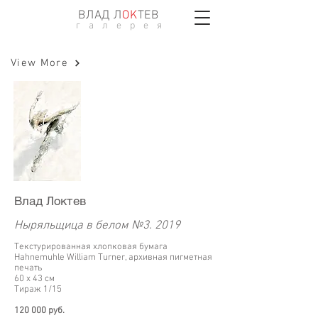
ВЛАД Л
ОK
ТЕВ
г а л е р е я
View More
Влад Локтев
Ныряльщица в белом №3. 2019
Текстурированная хлопковая бумага
Hahnemuhle William Turner, архивная пигметная
печать
60 х 43 см
Тираж 1/15
120 000 руб.