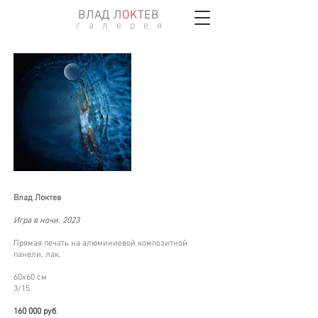
ВЛАД Л
ОK
ТЕВ
г а л е р е я
Влад Локтев
Игра в ночи. 2023
Прямая печать на алюминиевой композитной
панели, лак.
60х60 см
3/15
160 000 руб
.