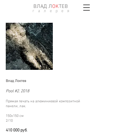
ВЛАД Л
ОK
ТЕВ
г а л е р е я
Влад Локтев
Pool #2. 2018
Прямая печать на алюминиевой композитной
панели, лак.
150х150 см
2/10
410 000 р
уб
.